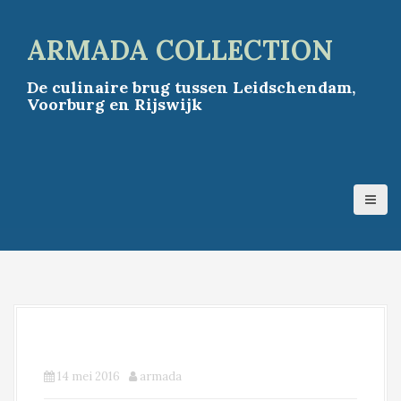
S
k
ARMADA COLLECTION
i
p
De culinaire brug tussen Leidschendam,
t
Voorburg en Rijswijk
o
c
o
n
t
e
n
t
Restaurant Villa la Ruche
14 mei 2016
armada